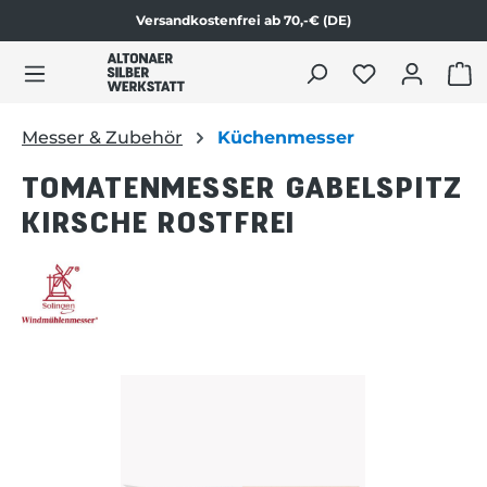
Versandkostenfrei ab 70,-€ (DE)
Zum Produktinhalt springen
WAR
Messer & Zubehör
Küchenmesser
TOMATENMESSER GABELSPITZ
KIRSCHE ROSTFREI
Bildergalerie überspringen