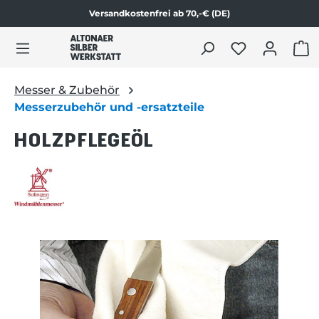
Versandkostenfrei ab 70,-€ (DE)
Zum Produktinhalt springen
WAR
Messer & Zubehör
Messerzubehör und -ersatzteile
HOLZPFLEGEÖL
Bildergalerie überspringen