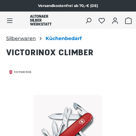
Versandkostenfrei ab 70,-€ (DE)
Zum Produktinhalt springen
WAR
Silberwaren
Küchenbedarf
VICTORINOX CLIMBER
Bildergalerie überspringen