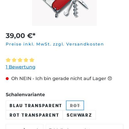
39,00 €*
Preise inkl. MwSt. zzgl. Versandkosten
Durchschnittliche Bewertung von 5 von 5 Sternen
1 Bewertung
Oh NEIN - Ich bin gerade nicht auf Lager 😞
auswählen
Schalenvariante
BLAU TRANSPARENT
ROT
(DIESE OPTION IST ZU
ROT TRANSPARENT
SCHWARZ