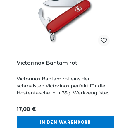
Victorinox Bantam rot
Victorinox Bantam rot eins der
schmalsten Victorinox perfekt für die
Hostentasche nur 33g Werkzeugliste:
grosse Klinge Kapselheber Dosenöffner
Schraubendreher 5 mm Drahtabisolierer
17,00 €
Ring Zahnstocher Pinzette Technische
Daten Gesamtlänge: 14,8 cm
IN DEN WARENKORB
Klingenlänge: 5,4 cm Gewicht: 33 g