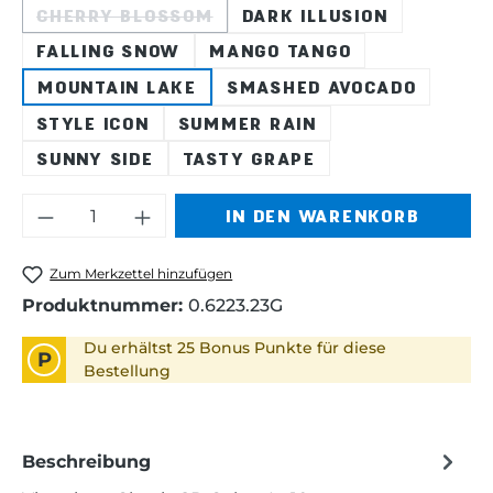
CHERRY BLOSSOM
DARK ILLUSION
(DIESE OPTION IST ZURZEIT NICHT VER
FALLING SNOW
MANGO TANGO
MOUNTAIN LAKE
SMASHED AVOCADO
STYLE ICON
SUMMER RAIN
SUNNY SIDE
TASTY GRAPE
Produkt Anzahl: Gib den gewünschten 
IN DEN WARENKORB
Zum Merkzettel hinzufügen
Produktnummer:
0.6223.23G
Du erhältst 25 Bonus Punkte für diese
P
Bestellung
Beschreibung