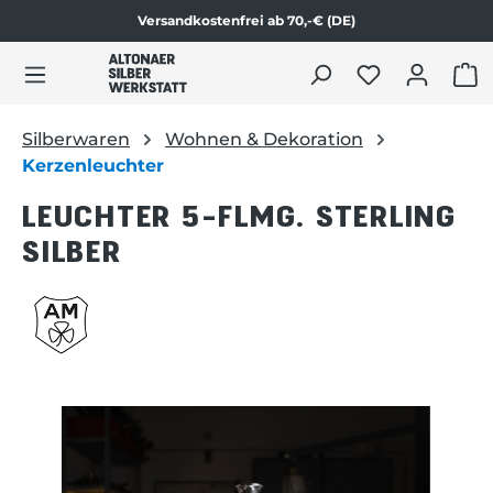
Versandkostenfrei ab 70,-€ (DE)
Zum Produktinhalt springen
WAR
Silberwaren
Wohnen & Dekoration
Kerzenleuchter
LEUCHTER 5-FLMG. STERLING
SILBER
Bildergalerie überspringen