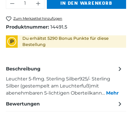
Produkt Anzahl: Gib den gewünschten 
IN DEN WARENKORB
Zum Merkzettel hinzufügen
Produktnummer:
14491.5
Du erhältst 5290 Bonus Punkte für diese
P
Bestellung
Beschreibung
Leuchter 5-flmg. Sterling Silber925/- Sterling
Silber (gestempelt am Leuchterfuß)mit
abenehmbaren 5-lichtigen Oberteilkann…
Mehr
Bewertungen