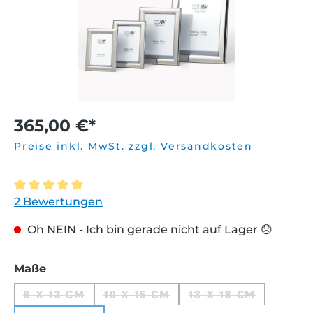
365,00 €*
Preise inkl. MwSt. zzgl. Versandkosten
Durchschnittliche Bewertung von 5 von 5 Sternen
2 Bewertungen
Oh NEIN - Ich bin gerade nicht auf Lager 😞
auswählen
Maße
9 X 13 CM
10 X 15 CM
13 X 18 CM
(DIESE OPTION IST ZURZEIT NICHT VERFÜGB
(DIESE OPTION IST ZURZEIT N
(DIESE OPTION 