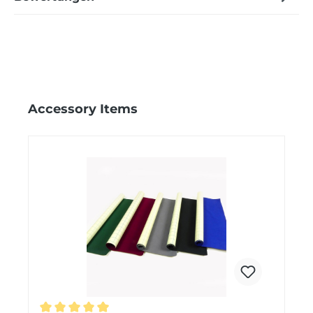
Produktgalerie überspringen
Accessory Items