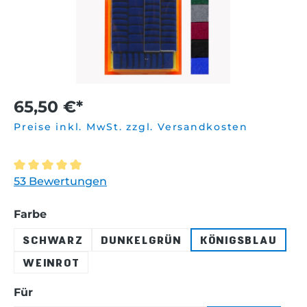
65,50 €*
Preise inkl. MwSt. zzgl. Versandkosten
Durchschnittliche Bewertung von 4.9 von 5 Sternen
53 Bewertungen
auswählen
Farbe
SCHWARZ
DUNKELGRÜN
KÖNIGSBLAU
WEINROT
auswählen
Für