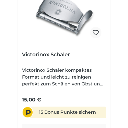
Victorinox Schäler
Victorinox Schäler kompaktes
Format und leicht zu reinigen
perfekt zum Schälen von Obst und
Gemüse nur circa 17 g Technische
Daten Gesamtlänge: 6 cm
15,00 €
Klingenlänge: 4 cm Gewicht: 17 g
P
Klingenmaterial: rostfrei
15 Bonus Punkte sichern
Griffmaterial: rostfrei
Spüllmaschinengeeignet: Ja