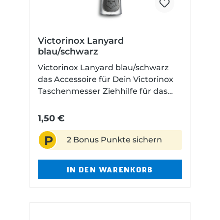
Massstab (cm) Technische Daten
Gesamtlänge: 18,6 cm
Klingenlänge: 7,5 cm Klingenstärke:
2,4 mm Gewicht: 290 g
Victorinox Lanyard
Klingenmaterial: rostfrei
blau/schwarz
Griffmaterial: Edelstahl
Victorinox Lanyard blau/schwarz
Öffnungshilfe: Nagelhau Öffnung:
das Accessoire für Dein Victorinox
Manuell Farbe: Silber Klingenfarbe:
Taschenmesser Ziehhilfe für das
Unbeschichtet
Taschenmesser Nylonkordel mit
Gummigriff Höhe: 13 mm Länge:
1,50 €
64 mm Gewicht: 1,1 Gramm
P
2 Bonus Punkte sichern
IN DEN WARENKORB