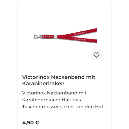
Öffnungshilfe: Nagelhau Öffnung:
Manuell Verschluss: Slipjoint Farbe:
Rot Klingenfarbe: Unbeschichtet
Victorinox Nackenband mit
Karabinerhaken
Victorinox Nackenband mit
Karabinerhaken Hält das
Taschenmesser sicher um den Hals
aus Nylon & in der Schweiz gefertigt
mit abnehmbaren
4,90 €
Sicherheitsverschluss