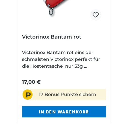
Victorinox Bantam rot
Victorinox Bantam rot eins der
schmalsten Victorinox perfekt für
die Hostentasche nur 33g
Werkzeugliste: grosse Klinge
Kapselheber Dosenöffner
17,00 €
Schraubendreher 5 mm
P
Drahtabisolierer Ring Zahnstocher
17 Bonus Punkte sichern
Pinzette Technische Daten
Gesamtlänge: 14,8 cm
IN DEN WARENKORB
Klingenlänge: 5,4 cm Gewicht: 33 g
Klingenmaterial: rostfrei
Griffmaterial: Kunststoff