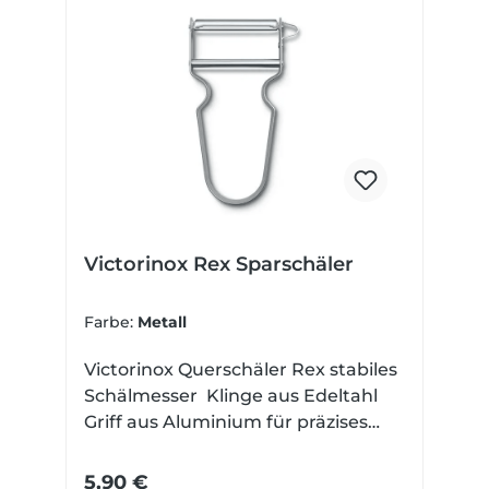
Victorinox Rex Sparschäler
Farbe:
Metall
Victorinox Querschäler Rex stabiles
Schälmesser Klinge aus Edeltahl
Griff aus Aluminium für präzises
und sparsames Schälen von Obst
und Gemüse 110 x 65 x 12 mm groß
5,90 €