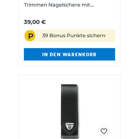
Trimmen Nagelschere mit
Mittelspitz und ergonomisch
geformtem Griff Aus säurefestem
39,00 €
und rostfreiem Edelstahl in der
P
Schweiz gefertigt
39 Bonus Punkte sichern
IN DEN WARENKORB