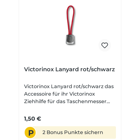
Victorinox Lanyard rot/schwarz
Victorinox Lanyard rot/schwarz das
Accessoire für ihr Victorinox
Ziehhilfe für das Taschenmesser
Nylonkordel mit Gummigriff Höhe:
13 mm Länge: 64 mm Gewicht: 1,1
1,50 €
Gramm
P
2 Bonus Punkte sichern