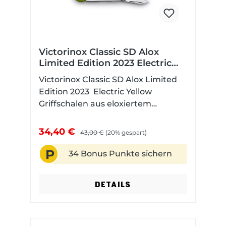
Victorinox Classic SD Alox
Limited Edition 2023 Electric
Yellow
Victorinox Classic SD Alox Limited
Edition 2023 Electric Yellow
Griffschalen aus eloxiertem
Aluminium Farbe: leuchtendes Gelb
Die Alox Limited Edition ist
34,40 €
43,00 €
(20% gespart)
außerdem als Pioneer und Hunter
P
Pro erhältlich. Das Classic hat 5
34 Bonus Punkte sichern
Funktionen: Kleine Klinge Schere
Nagelfeile mit Schraubendreher 2,5
DETAILS
mm Ring Abmessungen:Höhe:
6mmLänge: 58mmGewicht: 16g