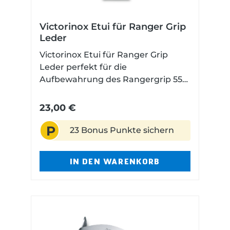
Victorinox Etui für Ranger Grip
Leder
Victorinox Etui für Ranger Grip
Leder perfekt für die
Aufbewahrung des Rangergrip 55
aus Leder mit Gürtelschlaufe und
Klettverschluss Technische Daten
23,00 €
Gesamtlänge: 13,2 cm Gesamthöhe:
P
3,5 cm Gewicht: 46 g Material:
23 Bonus Punkte sichern
Leder
IN DEN WARENKORB