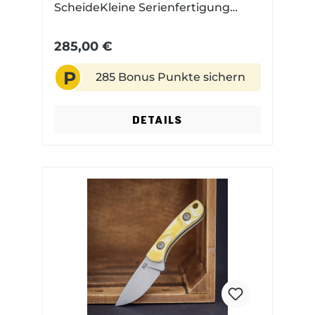
ScheideKleine Serienfertigung
Made in USA Magnacut Stahl mit
einem Stonewashed
285,00 €
FinishExklusive in Europa
P
285 Bonus Punkte sichern
DETAILS