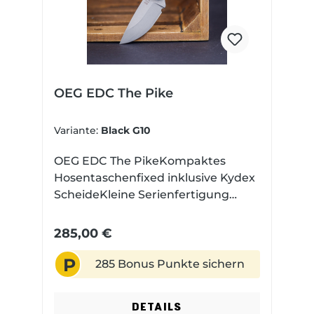
OEG EDC The Pike
Variante:
Black G10
OEG EDC The PikeKompaktes
Hosentaschenfixed inklusive Kydex
ScheideKleine Serienfertigung
Made in USA Magnacut Stahl mit
einem Stonewashed
285,00 €
FinishExklusive in Europa
P
285 Bonus Punkte sichern
DETAILS