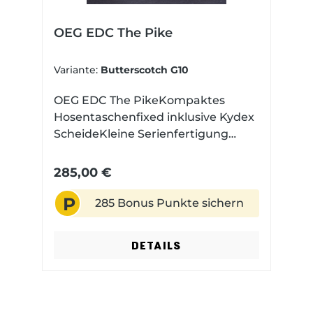
OEG EDC The Pike
Variante:
Butterscotch G10
OEG EDC The PikeKompaktes
Hosentaschenfixed inklusive Kydex
ScheideKleine Serienfertigung
Made in USA Magnacut Stahl mit
einem Stonewashed
285,00 €
FinishExklusive in Europa
P
285 Bonus Punkte sichern
DETAILS