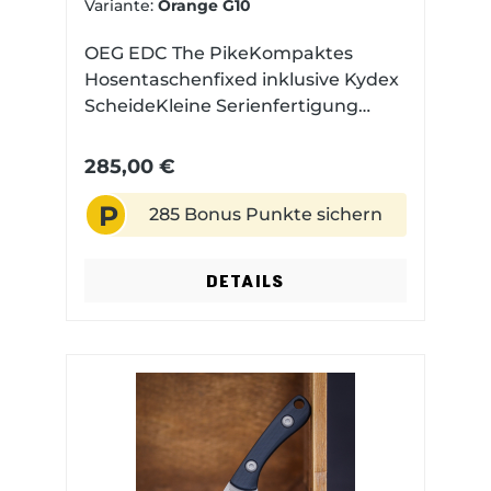
Variante:
Orange G10
OEG EDC The PikeKompaktes
Hosentaschenfixed inklusive Kydex
ScheideKleine Serienfertigung
Made in USA Magnacut Stahl mit
einem Stonewashed
285,00 €
FinishExklusive in Europa
P
285 Bonus Punkte sichern
DETAILS