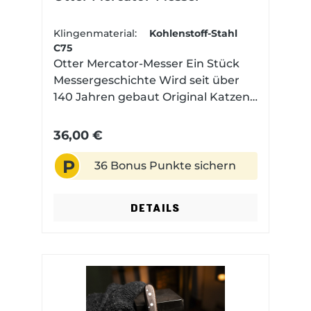
Klingenmaterial:
Kohlenstoff-Stahl
C75
Otter Mercator-Messer Ein Stück
Messergeschichte Wird seit über
140 Jahren gebaut Original Katzen
Logo Rostfreier 1.4043 Stahl und
Carbon Stahl Altbewährt und
36,00 €
immer noch großartig Das Otter
P
Mercator ist eine absolute Legende
36 Bonus Punkte sichern
unter den Taschenmessern. Auch
unter der Bezeichnung „K55K“ oder
DETAILS
„Black Cat Knive“ bekannt, erlangt
das Mercator vor allem nach dem
zweiten Weltkrieg internationale
Berühmtheit, als die
amerikanischen GIs die
Klappmesser aus Deutschland mit