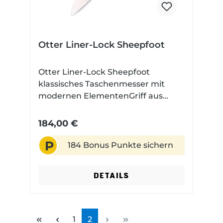
Otter Liner-Lock Sheepfoot
Otter Liner-Lock Sheepfoot
klassisches Taschenmesser mit
modernen ElementenGriff aus
PflaumenbaumholzSheepfoot-
Klinge aus N690
184,00 €
P
184 Bonus Punkte sichern
DETAILS
Seite
Seite
1
2