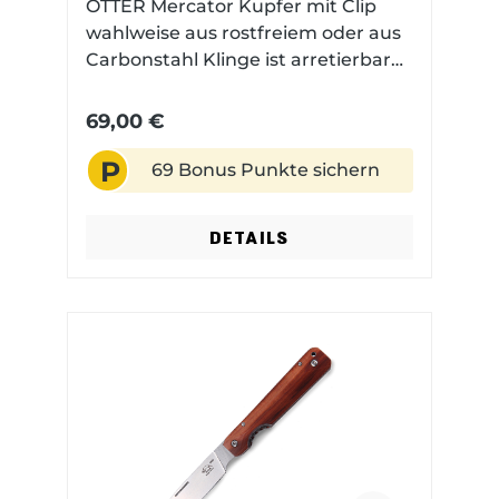
OTTER Mercator Kupfer mit Clip
dafür, dass das Mercator in der
wahlweise aus rostfreiem oder aus
Tasche kein bisschen aufträgt und
Carbonstahl Klinge ist arretierbar
sich sehr leicht führen lässt.
Griffmaterial: Kupfer mit Ring und
Clip
69,00 €
P
69 Bonus Punkte sichern
DETAILS