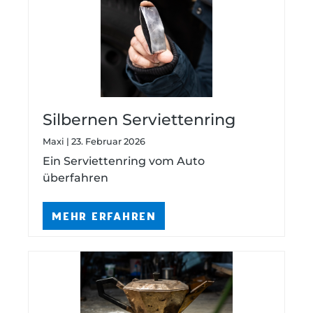
Silbernen Serviettenring
reparieren — kann man das
Maxi | 23. Februar 2026
noch retten?
Ein Serviettenring vom Auto
überfahren
MEHR ERFAHREN