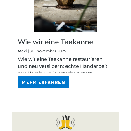
Wie wir eine Teekanne
retten – und warum guter
Maxi | 30. November 2025
Tee eine gute Kanne
Wie wir eine Teekanne restaurieren
verdient
und neu versilbern: echte Handarbeit
aus Hamburg, Werterhalt statt
Austausch, transparent erklärt – von
MEHR ERFAHREN
der Reinigung bis zum
Kostenvoranschlag.