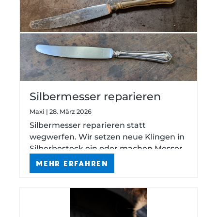
Silbermesser reparieren
lassen
Maxi | 28. März 2026
Silbermesser reparieren statt
wegwerfen. Wir setzen neue Klingen in
Silberbesteck ein oder machen Messer
spülmaschinenfest. Fachwerkstatt in
MEHR ERFAHREN
Hamburg – deutschlandweiter Service.