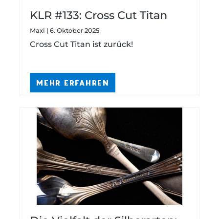
KLR #133: Cross Cut Titan
Griffschalen für Spyderco UK
Maxi | 6. Oktober 2025
PenKnife
Cross Cut Titan ist zurück!
MEHR ERFAHREN