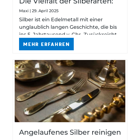
Die Vielfalt der Silberarten:
Von 925 Silber bis zu
Maxi | 29. April 2025
speziellen Silberlegierungen
Silber ist ein Edelmetall mit einer
unglaublich langen Geschichte, die bis
ins 5. Jahrtausend v. Chr. Zurückreicht.
Und auch heute ist Silberschmuck,
MEHR ERFAHREN
Geschirr und Besteck nach wie vor sehr
beliebt. Di...
Angelaufenes Silber reinigen
– so funktioniert´s ganz