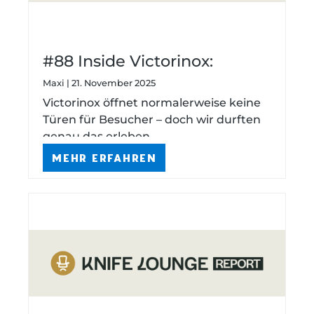
#88 Inside Victorinox:
Maschinen, Macher & ein
Maxi | 21. November 2025
Archiv, das niemand kennt
Victorinox öffnet normalerweise keine
Türen für Besucher – doch wir durften
genau das erleben.
MEHR ERFAHREN