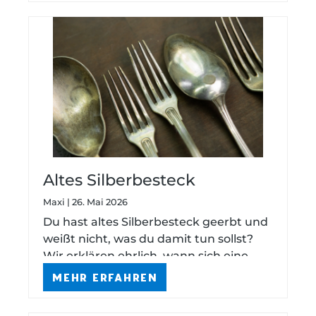
Altes Silberbesteck
aufarbeiten lassen – lohnt
Maxi | 26. Mai 2026
sich das?
Du hast altes Silberbesteck geerbt und
weißt nicht, was du damit tun sollst?
Wir erklären ehrlich, wann sich eine
Aufarbeitung lohnt – und warum
MEHR ERFAHREN
Verkaufen oft die schlechteste Option
ist.