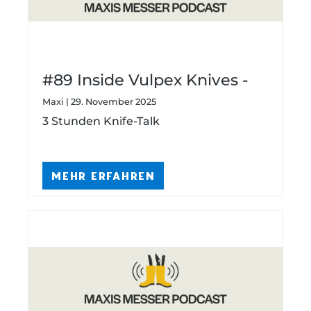
#89 Inside Vulpex Knives -
Wie aus Ideen Messerdesign
Maxi | 29. November 2025
entsteht
3 Stunden Knife-Talk
MEHR ERFAHREN