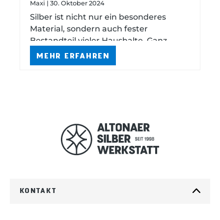
Maxi | 30. Oktober 2024
mühelos
Silber ist nicht nur ein besonderes
Material, sondern auch fester
Bestandteil vieler Haushalte. Ganz
gleich, ob Du edles Silberbesteck,
MEHR ERFAHREN
Münzen und Kerzenleuchter aus Silber
oder dekorativen Silberschm...
KONTAKT