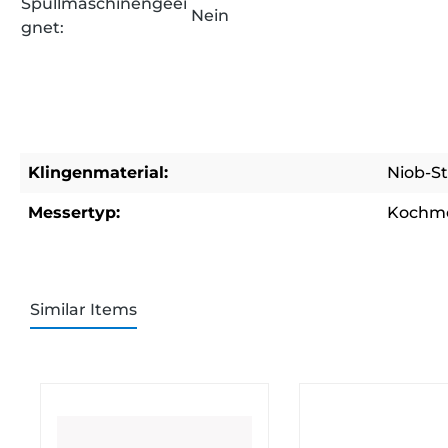
Spüllmaschinengeei
Nein
gnet:
Klingenmaterial:
Niob-St
Messertyp:
Kochm
Similar Items
Produktgalerie überspringen