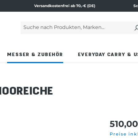
Versandkostenfrei ab 70,-€ (DE)
Sc
Suche nach Produkten, Marken...
Geben Sie einen Suchbegriff ein und drücken Si
MESSER & ZUBEHÖR
EVERYDAY CARRY & U
MOOREICHE
510,00
Preise ink