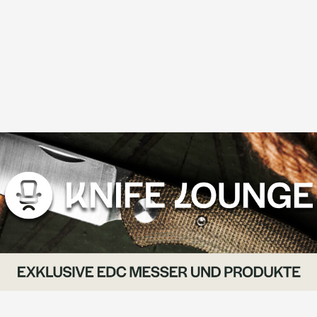
Hardware auskommt
aber trotzdem den
modernen Standards
der Messerwelt
entspricht. Um
wirklich absolute
Perfektion zu
erreichen, dürfen die
Nesmuk Folder nur
von ausgebildeten
Goldschmieden gebaut
werden. Alle Bauteile
müssen auf
den hundertstel
Millimeter angepasst
und verbaut werden –
hier gibt es keinerlei
Toleranzen für
Spaltmaße. Die Griffsch