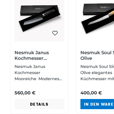
Nesmuk Janus
Nesmuk Soul S
Kochmesser
Olive
Mooreiche
Nesmuk Janus
Nesmuk Soul Sli
Kochmesser
Olive elegantes
Mooreiche Modernes
Küchmesser mi
Design Niobstahl DLC
edelem Olivenho
Beschichtung Höchste
Klinge aus
560,00 €
400,00 €
Qualität Ein Stück
hochleistungs N
modernes Design Das
Stahl sehr fein
DETAILS
IN DEN WAR
Messer an sich ist nicht
ausgeschliffen