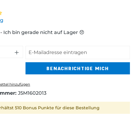
ttliche Bewertung von 5 von 5 Sternen
ng
 Ich bin gerade nicht auf Lager 😞
BENACHRICHTIGE MICH
ttel hinzufügen
ummer:
J5M1602013
rhältst 510 Bonus Punkte für diese Bestellung