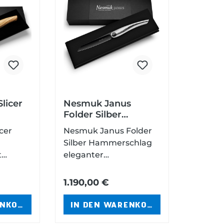
licer
Nesmuk Janus
Folder Silber
Hammerschlag
cer
Nesmuk Janus Folder
Silber Hammerschlag
t
eleganter
lzgriff
Küchenfolder mit
einzigartiger
1.190,00 €
iob-
Maserbirke Klinge aus
hochleistungs Niob-
ENKORB
IN DEN WARENKORB
Stahl mit DLC