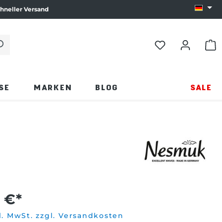
hneller Versand
Sprach
e die Eingabetaste oder klicken Sie auf die Lupe.
WAR
SE
MARKEN
BLOG
SALE
 €*
l. MwSt. zzgl. Versandkosten