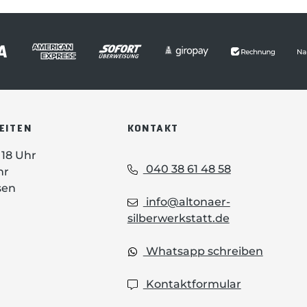
en
Beschichtung sehr fein
6 cm
ausgeschliffen
: Niob-
Gourmets Carry Messer
Bei der Entwicklung
ihrer Klappmesser
geeign
Reihe haben
sich Nesmuk Zeit
gelassen. Ganze 4
EITEN
KONTAKT
Jahre unermüdlicher
Entwicklung sind in
- 18 Uhr
diese Messer geflossen
040 38 61 48 58
hr
bis das Ergebnis den
sen
hohen Ansprüchen des
info@altonaer-
Herstellers entsprach.
silberwerkstatt.de
Das Ziel war es, ein
Klappmesser zu
Whatsapp schreiben
erschaffen, das
gänzlich ohne
Kontaktformular
sichtbare