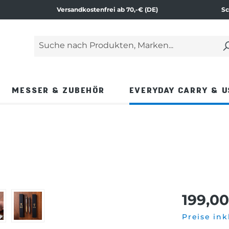
Versandkostenfrei ab 70,-€ (DE)
Sc
Suche nach Produkten, Marken...
Geben Sie einen Suchbegriff ein und drücken Si
MESSER & ZUBEHÖR
EVERYDAY CARRY & U
199,00
Preise ink