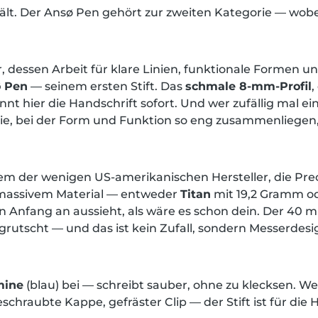
behält. Der Ansø Pen gehört zur zweiten Kategorie — wo
 dessen Arbeit für klare Linien, funktionale Formen
 Pen
— seinem ersten Stift. Das
schmale 8-mm-Profil
,
t hier die Handschrift sofort. Und wer zufällig mal ei
rie, bei der Form und Funktion so eng zusammenliegen
nem der wenigen US-amerikanischen Hersteller, die Pre
s massivem Material — entweder
Titan
mit 19,2 Gramm od
 Anfang an aussieht, als wäre es schon dein. Der 40 mm
egrutscht — und das ist kein Zufall, sondern Messerdes
mine
(blau) bei — schreibt sauber, ohne zu klecksen. W
hraubte Kappe, gefräster Clip — der Stift ist für die