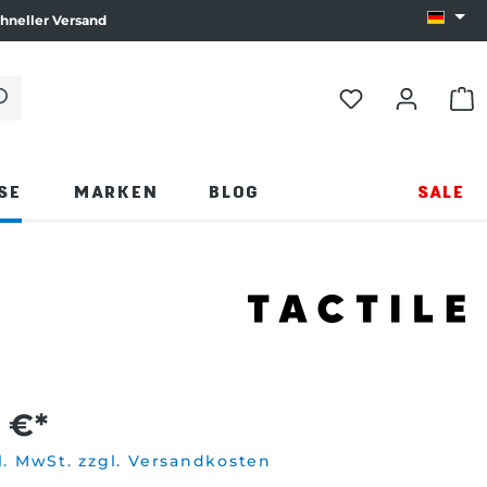
hneller Versand
Sprach
e die Eingabetaste oder klicken Sie auf die Lupe.
WAR
SE
MARKEN
BLOG
SALE
 €*
l. MwSt. zzgl. Versandkosten