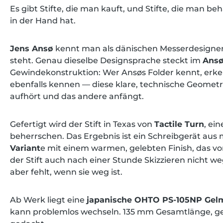
Es gibt Stifte, die man kauft, und Stifte, die man 
in der Hand hat.
Jens Ansø
kennt man als dänischen Messerdesigner,
steht. Genau dieselbe Designsprache steckt im
Ansø
Gewindekonstruktion: Wer Ansøs Folder kennt, erkenn
ebenfalls kennen — diese klare, technische Geomet
aufhört und das andere anfängt.
Gefertigt wird der Stift in Texas von
Tactile Turn
, ei
beherrschen. Das Ergebnis ist ein Schreibgerät au
Variant
e mit einem warmen, gelebten Finish, das von
der Stift auch nach einer Stunde Skizzieren nicht w
aber fehlt, wenn sie weg ist.
Ab Werk liegt eine
japanische OHTO PS-105NP Gel
kann problemlos wechseln. 135 mm Gesamtlänge, gesc