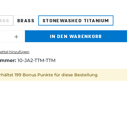
swählen
ASS
BRASS
STONEWASHED TITANIUM
IESE OPTION IST ZURZEIT NICHT VERFÜGBAR.)
 Anzahl: Gib den gewünschten Wert e
IN DEN WARENKORB
ttel hinzufügen
ummer:
10-JA2-TTM-TTM
rhältst 199 Bonus Punkte für diese Bestellung