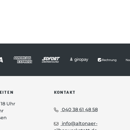
EITEN
KONTAKT
- 18 Uhr
040 38 61 48 58
hr
sen
info@altonaer-