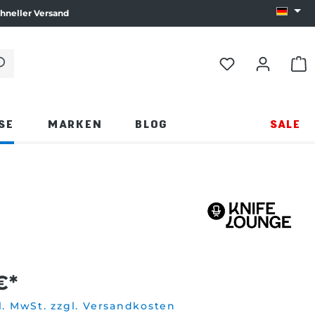
hneller Versand
Sprach
e die Eingabetaste oder klicken Sie auf die Lupe.
WAR
SE
MARKEN
BLOG
SALE
€*
l. MwSt. zzgl. Versandkosten