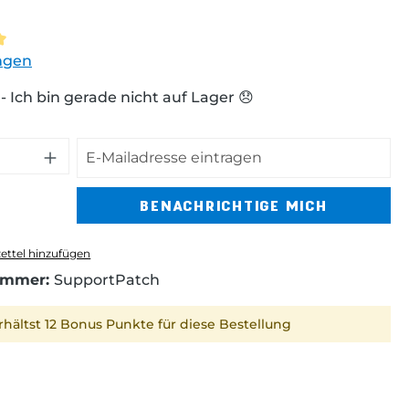
ttliche Bewertung von 5 von 5 Sternen
ngen
 Ich bin gerade nicht auf Lager 😞
BENACHRICHTIGE MICH
ttel hinzufügen
ummer:
SupportPatch
rhältst 12 Bonus Punkte für diese Bestellung