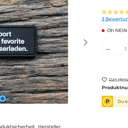
Durchschni
3 Bewertu
Oh NEIN -
Zum Merkze
Produktn
P
Du e
oduktsicherheit
Hersteller