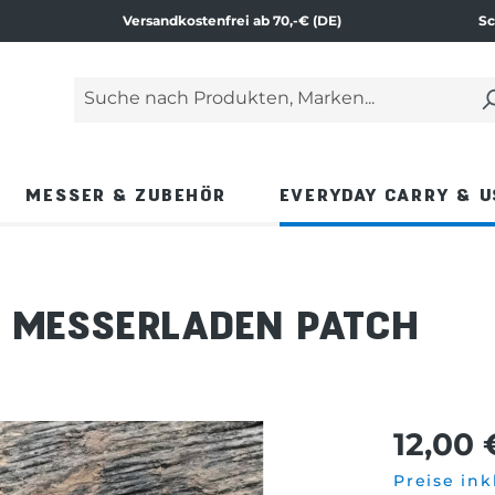
Versandkostenfrei ab 70,-€ (DE)
Sc
Suche nach Produkten, Marken...
Geben Sie einen Suchbegriff ein und drücken Si
MESSER & ZUBEHÖR
EVERYDAY CARRY & U
E MESSERLADEN PATCH
12,00 
Preise ink