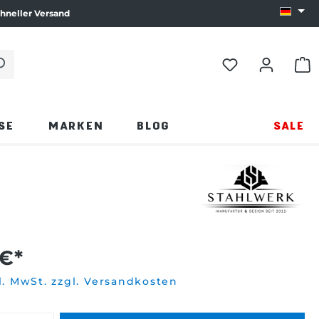
hneller Versand
Sprach
e die Eingabetaste oder klicken Sie auf die Lupe.
WAR
SE
MARKEN
BLOG
SALE
 €*
l. MwSt. zzgl. Versandkosten