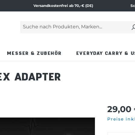
Versandkostenfrei ab 70,-€ (DE)
Sc
Suche nach Produkten, Marken...
Geben Sie einen Suchbegriff ein und drücken Si
MESSER & ZUBEHÖR
EVERYDAY CARRY & U
EX ADAPTER
29,00
Preise ink