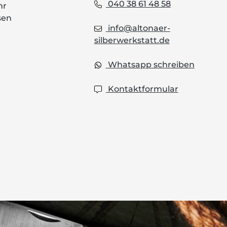
040 38 61 48 58
hr
sen
info@altonaer-
silberwerkstatt.de
Whatsapp schreiben
Kontaktformular