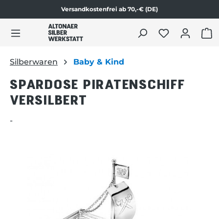
Versandkostenfrei ab 70,-€ (DE)
Zum Produktinhalt springen
WAR
Silberwaren
Baby & Kind
SPARDOSE PIRATENSCHIFF
VERSILBERT
-
Bildergalerie überspringen