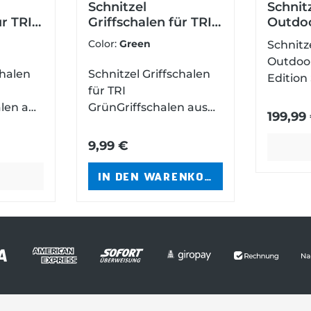
Schnitzel
Schnit
ür TRI
Griffschalen für TRI
Outdo
Grün
Specia
Color:
Green
Schnitz
Outdoo
chalen
Schnitzel Griffschalen
Edition Schnitzmesser
für TRI
für
len aus
GrünGriffschalen aus
Erwach
199,99
 das
grünem G10für das
n aus M
TRI
Outdoormesser TRI
9,99 €
aus CP
Stonewa
S
IN DEN WARENKORB
Kydex S
Dangle
und Feu