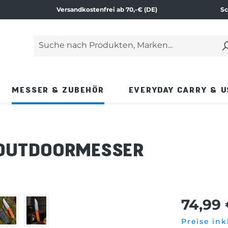
Versandkostenfrei ab 70,-€ (DE)
Sc
Suche nach Produkten, Marken...
Geben Sie einen Suchbegriff ein und drücken Si
MESSER & ZUBEHÖR
EVERYDAY CARRY & U
 OUTDOORMESSER
74,99 
Preise ink