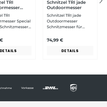
N
zel TRI
Schnitzel TRI jade
ormesser
Outdoormesser
l Edition
el TRI
Schnitzel TRI jade
ä
rmesser Special
Outdoormesser
Schnitzmesser für
Erwachsene Black
c
seneGriffschale
Stonewash Finish
 €
74,99 €
icarta Klinge
rostbeständiger
h
M 3V mit
14C28N-Stahl mit
DETAILS
DETAILS
sh Finish mit
Kydex Scheide
cheide, mit
s
r-Tragesystem
erstahl
t
e