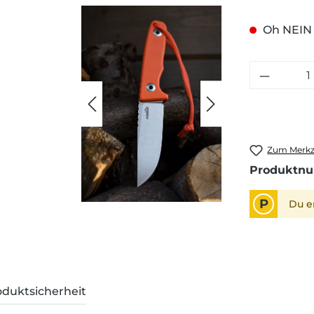
Oh NEIN -
Zum Merkze
Produktn
P
Du e
oduktsicherheit