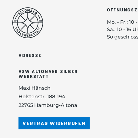
g
ÖFFNUNGSZ
Mo. - Fr.: 10 
Sa.: 10 - 16 U
e
So geschlos
s
ADRESSE
ASW ALTONAER SILBER
WERKSTATT
Maxi Hänsch
Holstenstr. 188-194
22765 Hamburg-Altona
VERTRAG WIDERRUFEN