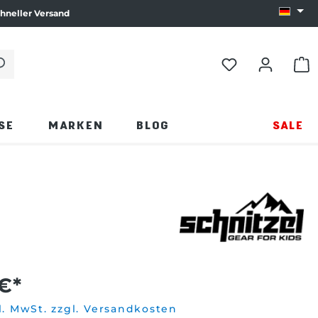
hneller Versand
Sprach
e die Eingabetaste oder klicken Sie auf die Lupe.
WAR
SE
MARKEN
BLOG
SALE
€*
l. MwSt. zzgl. Versandkosten