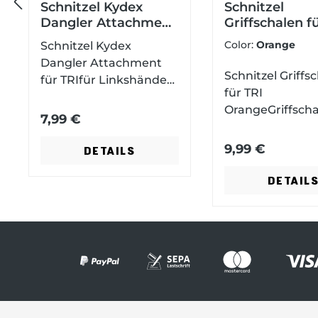
V
tung von 5 von 5 Sternen
Schnitzel Kydex
Schnitzel
Dangler Attachment
Griffschalen f
für TRI
Orange
Color:
Orange
Schnitzel Kydex
o
Dangler Attachment
Schnitzel Griffs
für TRIfür Linkshänder
für TRI
geeignetpasst an die
r
OrangeGriffscha
Kydex Scheide aller TRI
7,99 €
orangem G10für
MesserEnthalten:
Outdoormesser 
h
Attachment,
9,99 €
DETAILS
Schrauben und Hülsen
DETAIL
e
r
i