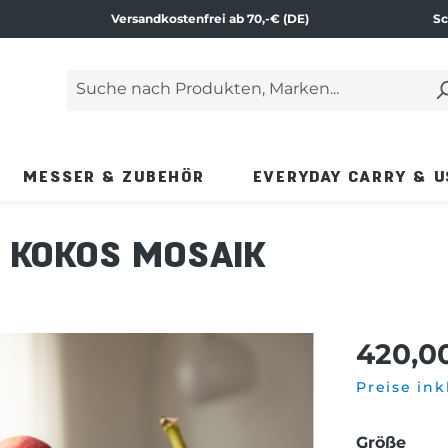
Versandkostenfrei ab 70,-€ (DE)
Sc
Suche nach Produkten, Marken...
Geben Sie einen Suchbegriff ein und drücken Si
MESSER & ZUBEHÖR
EVERYDAY CARRY & U
D KOKOS MOSAIK
420,0
Preise ink
aus
Größe