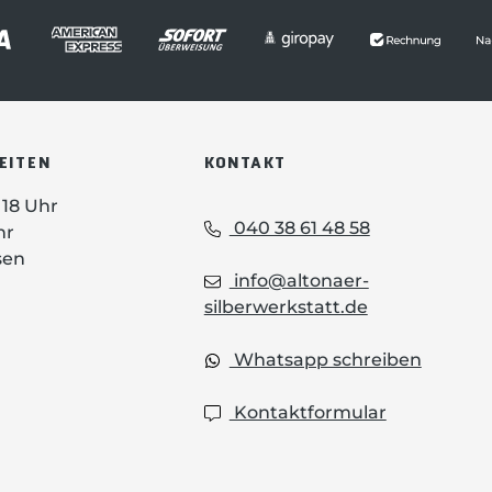
EITEN
KONTAKT
- 18 Uhr
040 38 61 48 58
hr
sen
info@altonaer-
silberwerkstatt.de
Whatsapp schreiben
Kontaktformular