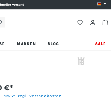
hneller Versand
Sprach
e die Eingabetaste oder klicken Sie auf die Lupe.
WAR
SE
MARKEN
BLOG
SALE
0 €*
l. MwSt. zzgl. Versandkosten
wählen