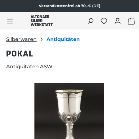
Versandkostenfrei ab 70,-€ (DE)
Zum Produktinhalt springen
WAR
Silberwaren
Antiquitäten
POKAL
Antiquitäten ASW
Bildergalerie überspringen