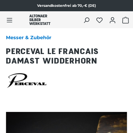
Versandkostenfrei ab 70,-€ (DE)
Zum Produktinhalt springen
WAR
Messer & Zubehör
PERCEVAL LE FRANCAIS
DAMAST WIDDERHORN
Bildergalerie überspringen