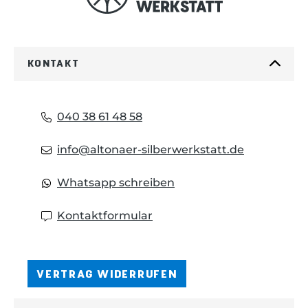
Begleiter im Alltag, in der Stadt oder auf
dem Land. Das Messer wird mit einem
g
s
praktischen Stecketui geliefert.
Einstellung, Montage, Formung,
KONTAKT
Polieren, Endbearbeitung und
e
Handschliff in der Werkstatt in Thiers.
040 38 61 48 58
s
info@altonaer-silberwerkstatt.de
Whatsapp schreiben
Kontaktformular
VERTRAG WIDERRUFEN