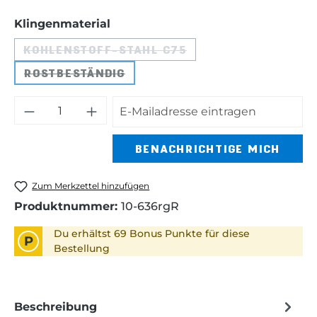
auswählen
Klingenmaterial
KOHLENSTOFF-STAHL C75
(DIESE OPTION IST ZURZEIT NICHT 
ROSTBESTÄNDIG
(DIESE OPTION IST ZURZEIT NICHT VERF
BENACHRICHTIGE MICH
Zum Merkzettel hinzufügen
Produktnummer:
10-636rgR
Du erhältst 69 Bonus Punkte für diese
P
Bestellung
Beschreibung