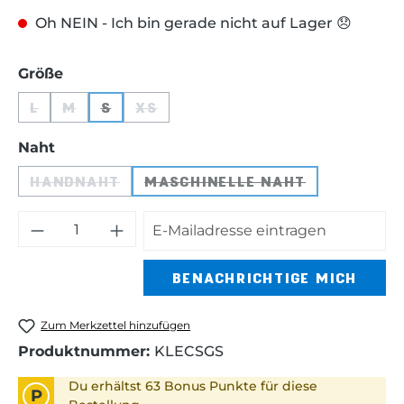
Oh NEIN - Ich bin gerade nicht auf Lager 😞
auswählen
Größe
L
M
S
XS
(DIESE OPTION IST ZURZEIT NICHT VERFÜGBAR.)
(DIESE OPTION IST ZURZEIT NICHT VERFÜGB
(DIESE OPTION IST ZURZEIT NICHT VER
(DIESE OPTION IST ZURZEIT NICH
auswählen
Naht
HANDNAHT
MASCHINELLE NAHT
(DIESE OPTION IST ZURZEIT NICHT VERFÜGB
(DIESE OPTION IST ZUR
BENACHRICHTIGE MICH
Zum Merkzettel hinzufügen
Produktnummer:
KLECSGS
Du erhältst 63 Bonus Punkte für diese
P