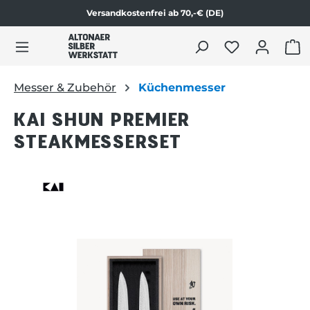
Versandkostenfrei ab 70,-€ (DE)
Zum Produktinhalt springen
WAR
Messer & Zubehör
Küchenmesser
KAI SHUN PREMIER
STEAKMESSERSET
Bildergalerie überspringen