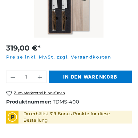
319,00 €*
Preise inkl. MwSt. zzgl. Versandkosten
Produkt Anzahl: Gib den gewünschten 
IN DEN WARENKORB
Zum Merkzettel hinzufügen
Produktnummer:
TDMS-400
Du erhältst 319 Bonus Punkte für diese
P
Bestellung