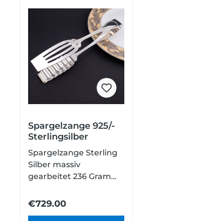
Spargelzange 925/-
Sterlingsilber
Spargelzange Sterling
Silber massiv
gearbeitet 236 Gramm
schwer schlichtes
Fadenmuster Von
€729.00
Hamburg bis München