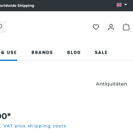
orldwide Shipping
Change
 click the magnifying glass.
SHO
 & USE
BRANDS
BLOG
SALE
Antiquitäten
00*
l. VAT plus shipping costs