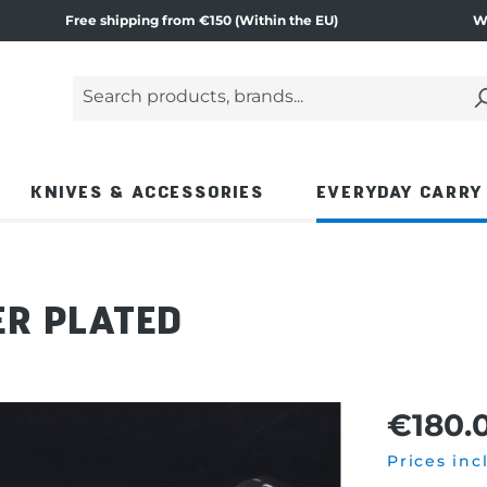
Free shipping from €150 (Within the EU)
W
Search products, brands...
Enter a search term and press the Enter key or
KNIVES & ACCESSORIES
EVERYDAY CARRY
ER PLATED
€180.
Prices inc