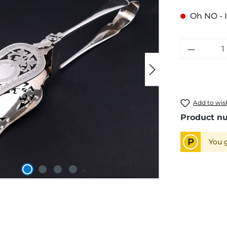
Oh NO - I
Add to wish
Product n
P
You g