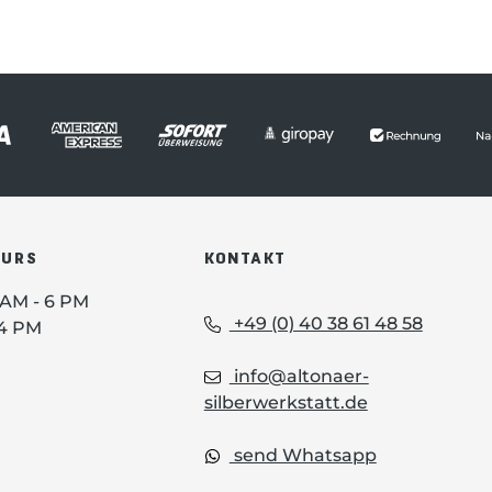
OURS
KONTAKT
0 AM - 6 PM
+49 (0) 40 38 61 48 58
 4 PM
info@altonaer-
silberwerkstatt.de
send Whatsapp