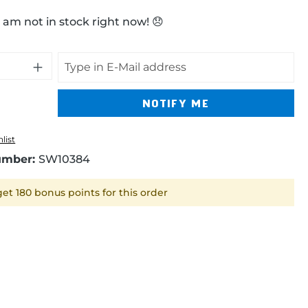
 am not in stock right now! 😞
NOTIFY ME
list
umber:
SW10384
et 180 bonus points for this order