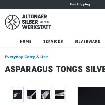
Fast Shipping
 navigation
Skip to product content
HOME
SERVICES
SILVERWARE
Everyday Carry & Use
ASPARAGUS TONGS SILV
Skip image gallery