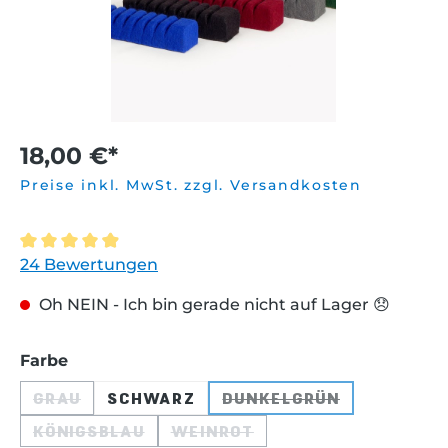
18,00 €*
Preise inkl. MwSt. zzgl. Versandkosten
Durchschnittliche Bewertung von 4.9 von 5 Sternen
24 Bewertungen
Oh NEIN - Ich bin gerade nicht auf Lager 😞
auswählen
Farbe
GRAU
SCHWARZ
DUNKELGRÜN
(DIESE OPTION IST ZURZEIT NICHT VERFÜGBAR
(DIESE OPTION IST
KÖNIGSBLAU
WEINROT
(DIESE OPTION IST ZURZEIT NICHT VERFÜG
(DIESE OPTION IST ZURZEIT