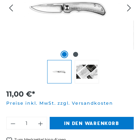
11,00 €*
Preise inkl. MwSt. zzgl. Versandkosten
Produkt Anzahl: Gib den gewünschten 
IN DEN WARENKORB
Zum Merkzettel hinzufügen