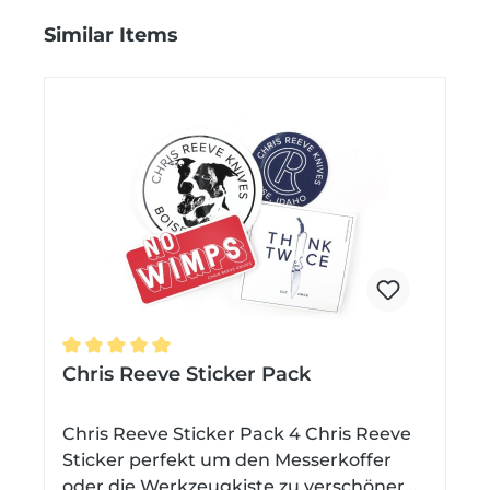
Produktgalerie überspringen
Similar Items
Durchschnittliche Bewertung von 5 von 5 Stern
Chris Reeve Sticker Pack
Chris Reeve Sticker Pack 4 Chris Reeve
Sticker perfekt um den Messerkoffer
oder die Werkzeugkiste zu verschönern