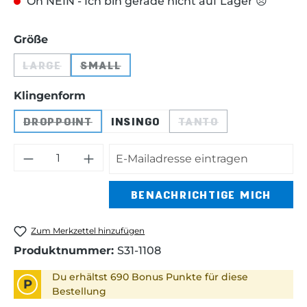
Oh NEIN - Ich bin gerade nicht auf Lager 😞
auswählen
Größe
LARGE
SMALL
(DIESE OPTION IST ZURZEIT NICHT VERFÜGBAR
(DIESE OPTION IST ZURZEIT NICHT 
auswählen
Klingenform
DROPPOINT
INSINGO
TANTO
(DIESE OPTION IST ZURZEIT NICHT VERFÜG
(DIESE OPTION IST
BENACHRICHTIGE MICH
Zum Merkzettel hinzufügen
Produktnummer:
S31-1108
Du erhältst 690 Bonus Punkte für diese
P
Bestellung