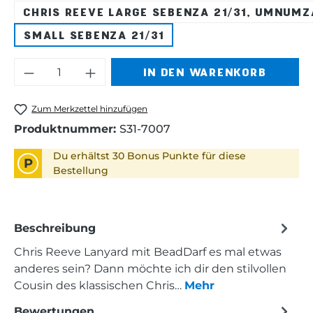
CHRIS REEVE LARGE SEBENZA 21/31, UMNUM
SMALL SEBENZA 21/31
Produkt Anzahl: Gib den gewünschten 
IN DEN WARENKORB
Zum Merkzettel hinzufügen
Produktnummer:
S31-7007
Du erhältst 30 Bonus Punkte für diese
P
Bestellung
Beschreibung
Chris Reeve Lanyard mit BeadDarf es mal etwas
anderes sein? Dann möchte ich dir den stilvollen
Cousin des klassischen Chris…
Mehr
Bewertungen