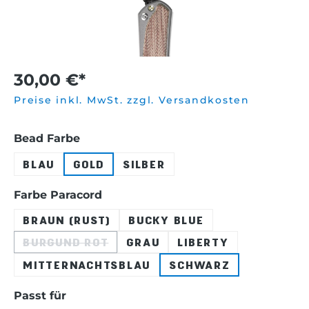
30,00 €*
Preise inkl. MwSt. zzgl. Versandkosten
auswählen
Bead Farbe
BLAU
GOLD
SILBER
auswählen
Farbe Paracord
BRAUN (RUST)
BUCKY BLUE
BURGUND ROT
GRAU
LIBERTY
(DIESE OPTION IST ZURZEIT NICHT VERFÜ
MITTERNACHTSBLAU
SCHWARZ
auswählen
Passt für