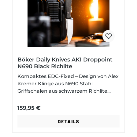
Böker Daily Knives AK1 Droppoint
N690 Black Richlite
Kompaktes EDC-Fixed – Design von Alex
Kremer Klinge aus N690 Stahl
Griffschalen aus schwarzem Richlite
(wechselbar) Kydexscheide inklusive Clip
Böker x Daily Knives x Alex Kremer So
159,95 €
etwas hat es in der deutschen
Messerszene noch nicht gegeben: Der
DETAILS
älteste Messerhersteller der Welt
arbeitet bei diesem Projekt mit den