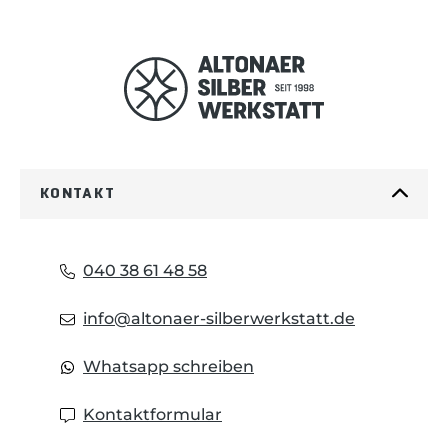
Jungs von Daily Knives (bekannt durch
ihre Griffschalen für Schweizer
Taschenmesser als Daily Customs) und
Messermacher Alex Kremer zusammen.
Symbolisiert wird diese besondere
Kollaboration durch die drei Hersteller-
Logos auf der Oberseite der Klinge. Die
Idee hinter dem AK1 war es, ein Messer
KONTAKT
zu entwickeln, das exakt den Sweetspot
zwischen praktikabler Größe und
angenehmer Tragbarkeit trifft. Das
040 38 61 48 58
moderne Design trägt klar die
Handschrift von Alex Kremer. Für ein
info@altonaer-silberwerkstatt.de
möglichst geringes Gewicht und eine
starke Schneidleistung wurde die
Whatsapp schreiben
Klingenstärke auf 2,5 mm ausgelegt – so
gleitet die Klinge sauber und kontrolliert
Kontaktformular
durchs Schnittgut. Gemeinsam