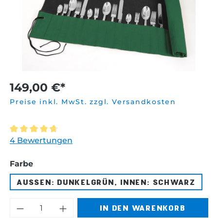
149,00 €*
Preise inkl. MwSt. zzgl. Versandkosten
Durchschnittliche Bewertung von 4.6 von 5 Sternen
4 Bewertungen
auswählen
Farbe
AUSSEN: DUNKELGRÜN, INNEN: SCHWARZ
Produkt Anzahl: Gib den gewünschten 
IN DEN WARENKORB