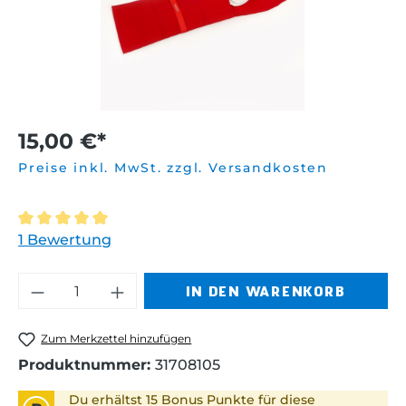
15,00 €*
Preise inkl. MwSt. zzgl. Versandkosten
Durchschnittliche Bewertung von 5 von 5 Sternen
1 Bewertung
Produkt Anzahl: Gib den gewünschten 
IN DEN WARENKORB
Zum Merkzettel hinzufügen
Produktnummer:
31708105
Du erhältst 15 Bonus Punkte für diese