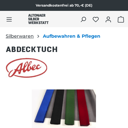
Versandkostenfrei ab 70,-€ (DE)
Zum Produktinhalt springen
WAR
Silberwaren
Aufbewahren & Pflegen
ABDECKTUCH
Bildergalerie überspringen