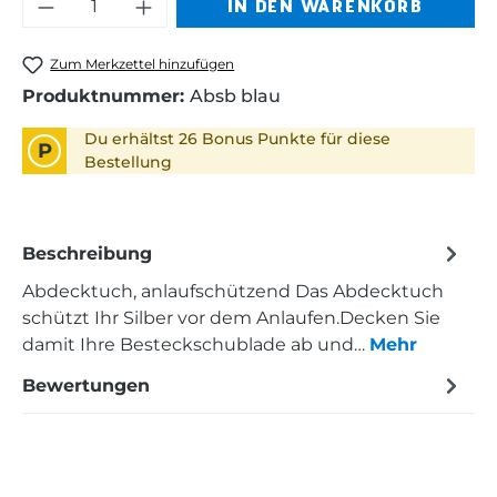
Produkt Anzahl: Gib den gewünschten 
IN DEN WARENKORB
Zum Merkzettel hinzufügen
Produktnummer:
Absb blau
Du erhältst 26 Bonus Punkte für diese
P
Bestellung
Beschreibung
Abdecktuch, anlaufschützend Das Abdecktuch
schützt Ihr Silber vor dem Anlaufen.Decken Sie
damit Ihre Besteckschublade ab und…
Mehr
Bewertungen