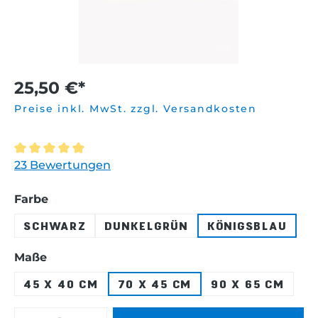
25,50 €*
Preise inkl. MwSt. zzgl. Versandkosten
Durchschnittliche Bewertung von 4.9 von 5 Sternen
23 Bewertungen
auswählen
Farbe
SCHWARZ
DUNKELGRÜN
KÖNIGSBLAU
auswählen
Maße
45 X 40 CM
70 X 45 CM
90 X 65 CM