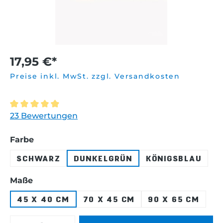
17,95 €*
Preise inkl. MwSt. zzgl. Versandkosten
Durchschnittliche Bewertung von 4.9 von 5 Sternen
23 Bewertungen
auswählen
Farbe
SCHWARZ
DUNKELGRÜN
KÖNIGSBLAU
auswählen
Maße
45 X 40 CM
70 X 45 CM
90 X 65 CM