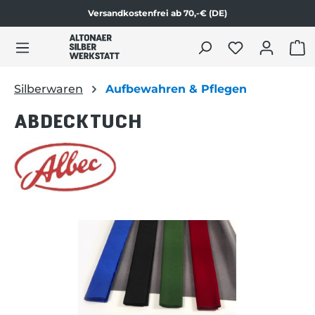
Versandkostenfrei ab 70,-€ (DE)
Zum Produktinhalt springen
WAR
Silberwaren
Aufbewahren & Pflegen
ABDECKTUCH
Bildergalerie überspringen