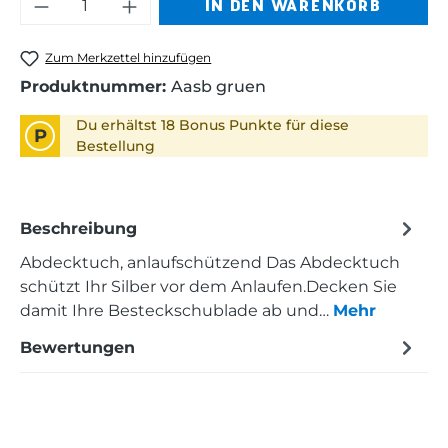
Produkt Anzahl: Gib den gewünschten 
IN DEN WARENKORB
Zum Merkzettel hinzufügen
Produktnummer:
Aasb gruen
Du erhältst 18 Bonus Punkte für diese
P
Bestellung
Beschreibung
Abdecktuch, anlaufschützend Das Abdecktuch
schützt Ihr Silber vor dem Anlaufen.Decken Sie
damit Ihre Besteckschublade ab und…
Mehr
Bewertungen